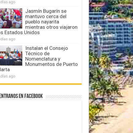
 días ago
Jasmín Bugarín se
mantuvo cerca del
pueblo nayarita
mientras otros viajaron
os Estados Unidos
 días ago
Instalan el Consejo
Técnico de
Nomenclatura y
Monumentos de Puerto
larta
 días ago
entranos en Facebook