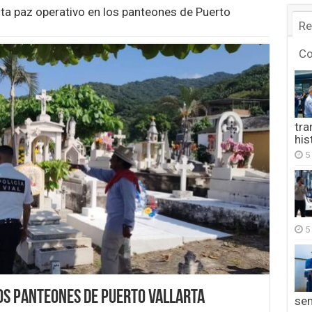
ta paz operativo en los panteones de Puerto
Re
C
tra
his
5
5
los panteones de Puerto Vallarta
se