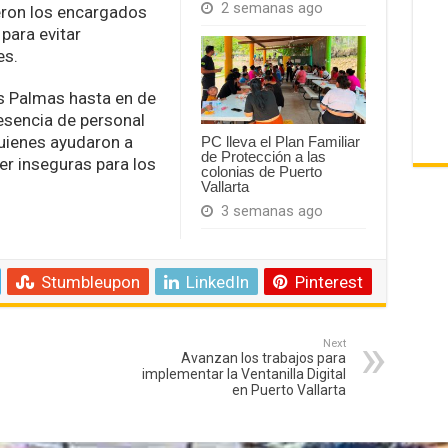
2 semanas ago
eron los encargados
 para evitar
es.
s Palmas hasta en de
esencia de personal
quienes ayudaron a
PC lleva el Plan Familiar
de Protección a las
er inseguras para los
colonias de Puerto
Vallarta
3 semanas ago
Stumbleupon
LinkedIn
Pinterest
Next
Avanzan los trabajos para
implementar la Ventanilla Digital
en Puerto Vallarta