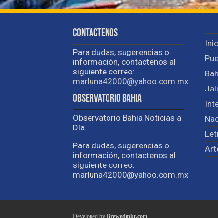
Contactenos
Ini
Para dudas, sugerencias o
Pue
información, contactenos al
siguiente correo:
Bah
marluna42000@yahoo.com.mx
Jal
Observatorio Bahia
Int
Observatorio Bahia Noticias al
Nac
Día.
Let
Para dudas, sugerencias o
Art
información, contactenos al
siguiente correo:
marluna42000@yahoo.com.mx
Developed by
Brewedmkt.com