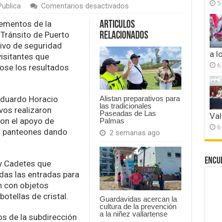
5
en
Publica
Comentarios desactivados
En
santa
lementos de la
Articulos
paz
 Tránsito de Puerto
Relacionados
operativo
tivo de seguridad
en
a l
visitantes que
los
panteones
6
ose los resultados
de
Puerto
Vallarta
Eduardo Horacio
Alistan preparativos para
las tradicionales
vos realizaron
Paseadas de Las
Val
con el apoyo de
Palmas
6
os panteones dando
2 semanas ago
Encu
y Cadetes que
odas las entradas para
n con objetos
otellas de cristal.
Guardavidas acercan la
cultura de la prevención
a la niñez vallartense
s de la subdirección