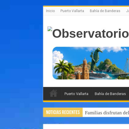
Inicio
Puerto Vallarta
Bahía de Banderas
J
Puerto Vallarta
Bahía de Banderas
Noticias Recientes
Familias disfrutan de