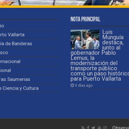
Nota Principal
cio
Luis
rto Vallarta
Munguía
destaca,
ía de Banderas
junto al
isco
gobernador Pablo
Lemus, la
ernacional
modernización del
transporte público
ional
como un paso históric
para Puerto Vallarta
ras Saumerias
5 días ago
e Ciencia y Cultura
Observa