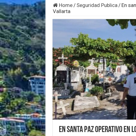
Home
/
Seguridad Publica
/
En san
Vallarta
En santa paz operativo en 