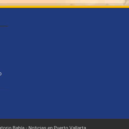
o
torio Bahía - Noticias en Puerto Vallarta