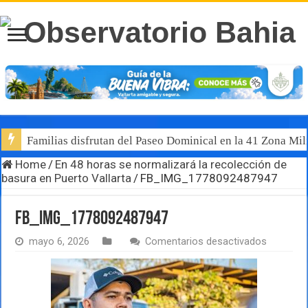
Familias disfrutan del Paseo Dominical en la 41 Zona Mili
Home
/
En 48 horas se normalizará la recolección de
basura en Puerto Vallarta
/
FB_IMG_1778092487947
FB_IMG_1778092487947
en
mayo 6, 2026
Comentarios desactivados
FB_IMG_