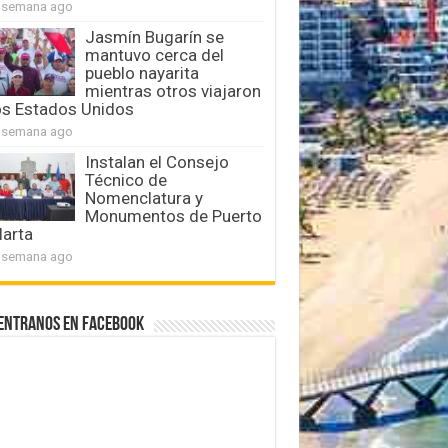
 semana ago
Jasmín Bugarín se
mantuvo cerca del
pueblo nayarita
mientras otros viajaron
os Estados Unidos
 semana ago
Instalan el Consejo
Técnico de
Nomenclatura y
Monumentos de Puerto
larta
 semana ago
entranos en Facebook