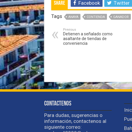
Facebook
Twitter
Share
Tags
ANAYA
CONTIENDA
GANADOR
Previous
Detienen a señalado como
asaltante de tiendas de
conveniencia
Contactenos
Ini
Para dudas, sugerencias o
Pue
información, contactenos al
siguiente correo:
Bah