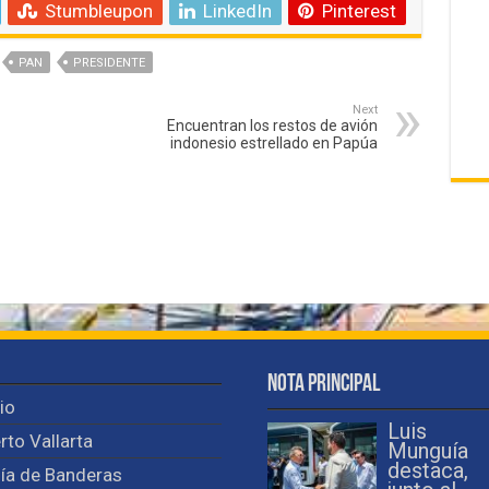
Stumbleupon
LinkedIn
Pinterest
PAN
PRESIDENTE
Next
Encuentran los restos de avión
indonesio estrellado en Papúa
Nota Principal
cio
Luis
rto Vallarta
Munguía
destaca,
ía de Banderas