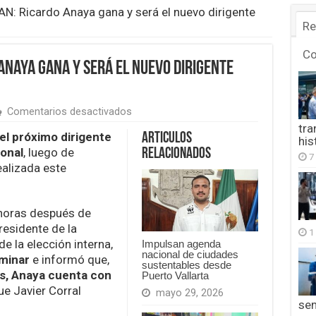
PAN: Ricardo Anaya gana y será el nuevo dirigente
Re
C
 Anaya gana y será el nuevo dirigente
en
Comentarios desactivados
Elección
tra
en
el próximo dirigente
Articulos
his
el
ional
, luego de
Relacionados
7
PAN:
ealizada este
Ricardo
Anaya
gana
y
horas después de
será
presidente de la
el
1
 la elección interna,
nuevo
Impulsan agenda
nacional de ciudades
dirigente
iminar
e informó que,
sustentables desde
nacional
s, Anaya cuenta con
Puerto Vallarta
ue Javier Corral
mayo 29, 2026
se