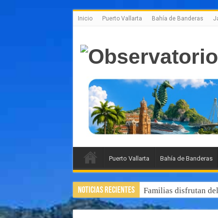
Inicio
Puerto Vallarta
Bahía de Banderas
J
Puerto Vallarta
Bahía de Banderas
Noticias Recientes
Familias disfrutan de