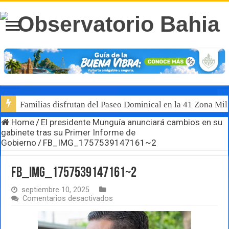
Familias disfrutan del Paseo Dominical en la 41 Zona Mili
Home
/
El presidente Munguía anunciará cambios en su
gabinete tras su Primer Informe de
Gobierno
/
FB_IMG_1757539147161~2
FB_IMG_1757539147161~2
septiembre 10, 2025
en
Comentarios desactivados
FB_IMG_1757539147161~2