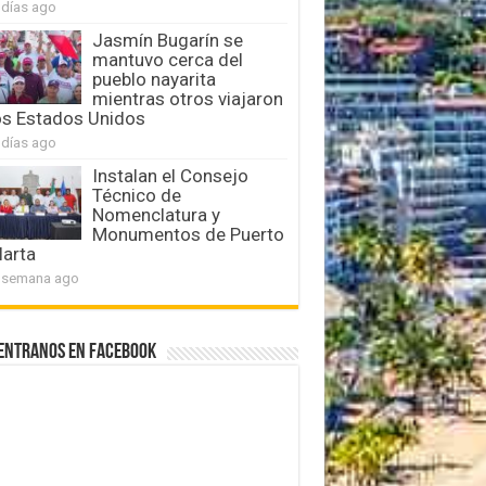
 días ago
Jasmín Bugarín se
mantuvo cerca del
pueblo nayarita
mientras otros viajaron
os Estados Unidos
 días ago
Instalan el Consejo
Técnico de
Nomenclatura y
Monumentos de Puerto
larta
 semana ago
entranos en Facebook