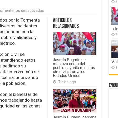
6
en
omentarios desactivados
Daños
en
dos por la Tormenta
Articulos
Manzanillo
 diversos incidentes
Relacionados
por
a l
lacionados con la
la
7
 sobre vialidades y
proximidad
de
éctrico.
la
tormenta
ción Civil se
tropical
y atendiendo estos
“Dalila”
Jasmín Bugarín se
Val
mantuvo cerca del
es pedimos su
1
pueblo nayarita mientras
ada intervención se
otros viajaron a los
Estados Unidos
y calma, priorizando
7 días ago
la población.
Encu
on el bienestar de
emos trabajando hasta
guridad en las zonas
Jasmín Bugarín, cercana