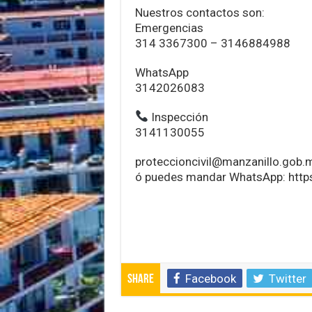
Nuestros contactos son:
Emergencias
314 3367300 – 3146884988
WhatsApp
3142026083
Inspección
3141130055
proteccioncivil@manzanillo.gob.
ó puedes mandar WhatsApp: https
Facebook
Twitter
Share