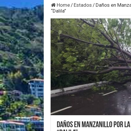
Home
/
Estados
/
Daños en Manzan
“Dalila”
Daños en Manzanillo por la