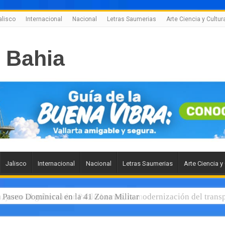
alisco
Internacional
Nacional
Letras Saumerias
Arte Ciencia y Cultur
Jalisco
Internacional
Nacional
Letras Saumerias
Arte Ciencia y
l Paseo Dominical en la 41 Zona Militar
 junto al gobernador Pablo Lemus, la modernización del transp