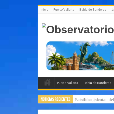
Inicio
Puerto Vallarta
Bahía de Banderas
J
Puerto Vallarta
Bahía de Banderas
Noticias Recientes
Familias disfrutan de
Luis Munguía destaca,