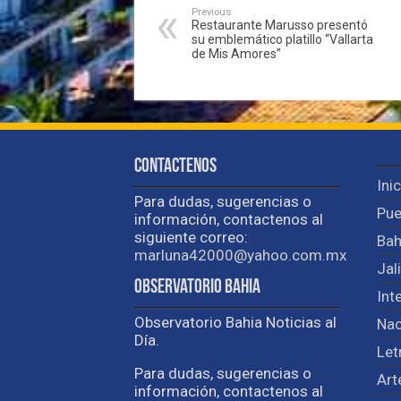
Previous
Restaurante Marusso presentó
su emblemático platillo “Vallarta
de Mis Amores”
Contactenos
Ini
Para dudas, sugerencias o
Pue
información, contactenos al
siguiente correo:
Bah
marluna42000@yahoo.com.mx
Jal
Observatorio Bahia
Int
Observatorio Bahia Noticias al
Nac
Día.
Let
Para dudas, sugerencias o
Art
información, contactenos al