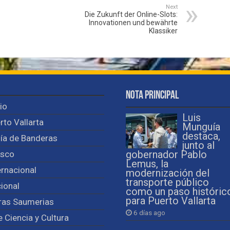
Next
Die Zukunft der Online-Slots:
Innovationen und bewährte
Klassiker
Nota Principal
cio
Luis
rto Vallarta
Munguía
destaca,
ía de Banderas
junto al
isco
gobernador Pablo
Lemus, la
ernacional
modernización del
transporte público
ional
como un paso históric
para Puerto Vallarta
ras Saumerias
6 días ago
e Ciencia y Cultura