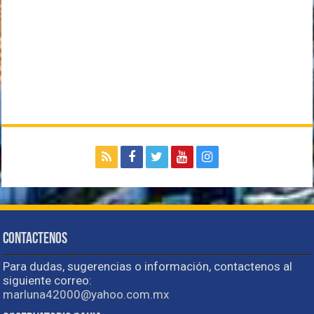
Contactenos
Para dudas, sugerencias o información, contactenos al
siguiente correo:
marluna42000@yahoo.com.mx