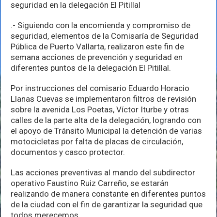
acciones
seguridad en la delegación El Pitillal
de
prevención
.- Siguiendo con la encomienda y compromiso de
y
seguridad
seguridad, elementos de la Comisaría de Seguridad
en
Pública de Puerto Vallarta, realizaron este fin de
la
semana acciones de prevención y seguridad en
delegación
diferentes puntos de la delegación El Pitillal.
El
Pitillal
Por instrucciones del comisario Eduardo Horacio
Llanas Cuevas se implementaron filtros de revisión
sobre la avenida Los Poetas, Víctor Iturbe y otras
calles de la parte alta de la delegación, logrando con
el apoyo de Tránsito Municipal la detención de varias
motocicletas por falta de placas de circulación,
documentos y casco protector.
Las acciones preventivas al mando del subdirector
operativo Faustino Ruiz Carreño, se estarán
realizando de manera constante en diferentes puntos
de la ciudad con el fin de garantizar la seguridad que
todos merecemos.