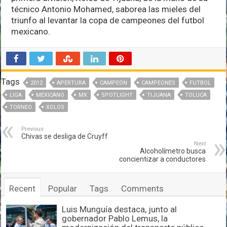
técnico Antonio Mohamed, saborea las mieles del
triunfo al levantar la copa de campeones del futbol
mexicano.
Tags
2012
APERTURA
CAMPEÓN
CAMPEONES
FUTBOL
LIGA
MEXICANO
MX
SPOTLIGHT
TIJUANA
TOLUCA
TORNEO
XOLOS
Previous
Chivas se desliga de Cruyff
Next
Alcoholímetro busca
concientizar a conductores
Recent
Popular
Tags
Comments
Luis Munguía destaca, junto al
gobernador Pablo Lemus, la