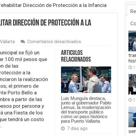
habilitar Dirección de Protección a la Infancia
Re
tar Dirección de Protección a la
C
en
Vallarta
Comentarios desactivados
Buscan
fondos
nicipal se fijó un
Articulos
tra
para
ar 100 mil pesos que
Relacionados
his
rehabilitar
ón de las
Dirección
7
rotección a la
de
Protección
nciaron la realización
a
os; el primero de
la
nte Porto Bello a
Infancia
Luis Munguía destaca,
bre a partir de las
7
junto al gobernador Pablo
pesos por persona y
Lemus, la modernización
del transporte público
á una Fiesta de los
como un paso histórico
 que tendrá un costo
para Puerto Vallarta
.
7 días ago
se