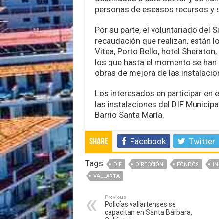
personas de escasos recursos y s
Por su parte, el voluntariado del 
recaudación que realizan, están 
Vitea, Porto Bello, hotel Sheraton,
los que hasta el momento se han 
obras de mejora de las instalacio
Los interesados en participar en 
las instalaciones del DIF Municipa
Barrio Santa María.
Facebook
Twitter
Share
Tags
DIF
DIRECCIÓN
FONDOS
IN
VALLARTA
Previous
Policías vallartenses se
capacitan en Santa Bárbara,