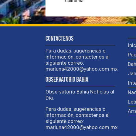
California
Contactenos
Ini
Para dudas, sugerencias o
Pue
información, contactenos al
siguiente correo:
Bah
marluna42000@yahoo.com.mx
Jal
Observatorio Bahia
Int
Observatorio Bahia Noticias al
Nac
Día.
Let
Para dudas, sugerencias o
Art
información, contactenos al
siguiente correo:
marluna42000@yahoo.com.mx