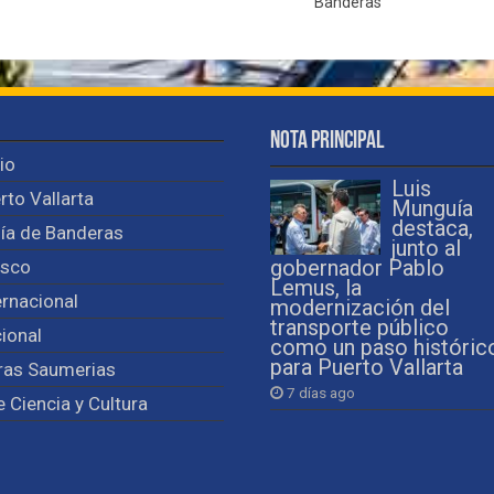
Banderas
Nota Principal
cio
Luis
rto Vallarta
Munguía
destaca,
ía de Banderas
junto al
isco
gobernador Pablo
Lemus, la
ernacional
modernización del
transporte público
ional
como un paso históric
para Puerto Vallarta
ras Saumerias
7 días ago
e Ciencia y Cultura