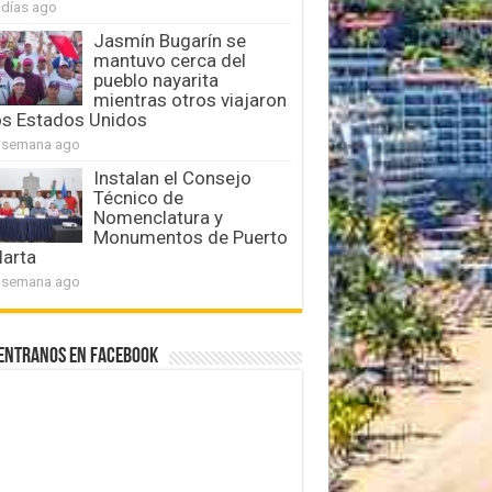
 días ago
Jasmín Bugarín se
mantuvo cerca del
pueblo nayarita
mientras otros viajaron
os Estados Unidos
 semana ago
Instalan el Consejo
Técnico de
Nomenclatura y
Monumentos de Puerto
larta
 semana ago
entranos en Facebook