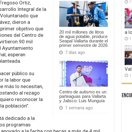
7
Fregoso Ortiz,
arrollo Integral de la
l Voluntariado que
ávez, dieron a
primer objetivo que
a l
20 mil millones de litros
aciones del Centro de
de agua potable, produce
1
Seapal Vallarta durante el
virtieron 90 mil
primer semestre de 2026
el Ayuntamiento
7 días ago
nal, esperan
lanteada.
Val
acer público su
1
r la labor que
ue más lo necesitan,
Centro de autismo es un
postando al rezago
Encu
parteaguas para Vallarta
 quiero reconocer la
y Jalisco: Luis Munguía
la población”.
1 semana ago
á dedicado a la
 los programas
n apoyado a la fecha con becas a más de 4 mil