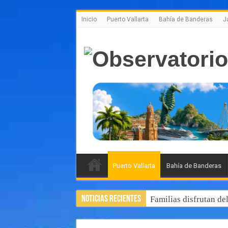
Inicio
Puerto Vallarta
Bahía de Banderas
J
Puerto Vallarta
Bahía de Banderas
Noticias Recientes
Familias disfrutan de