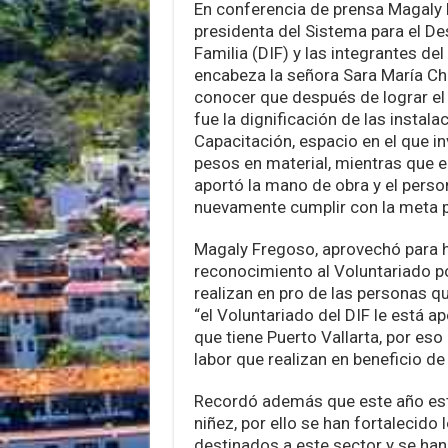
En conferencia de prensa Magaly 
presidenta del Sistema para el Des
Familia (DIF) y las integrantes de
encabeza la señora Sara María Ch
conocer que después de lograr el 
fue la dignificación de las instal
Capacitación, espacio en el que in
pesos en material, mientras que 
aportó la mano de obra y el perso
nuevamente cumplir con la meta p
Magaly Fregoso, aprovechó para h
reconocimiento al Voluntariado po
realizan en pro de las personas q
“el Voluntariado del DIF le está a
que tiene Puerto Vallarta, por eso
labor que realizan en beneficio de 
Recordó además que este año est
niñez, por ello se han fortalecido
destinados a este sector y se ha