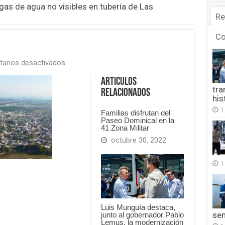
gas de agua no visibles en tubería de Las
Re
C
en
arios desactivados
FB_IMG_1754979887554
Articulos
tra
Relacionados
his
1
Familias disfrutan del
Paseo Dominical en la
41 Zona Militar
octubre 30, 2022
1
Luis Munguía destaca,
se
junto al gobernador Pablo
Lemus, la modernización