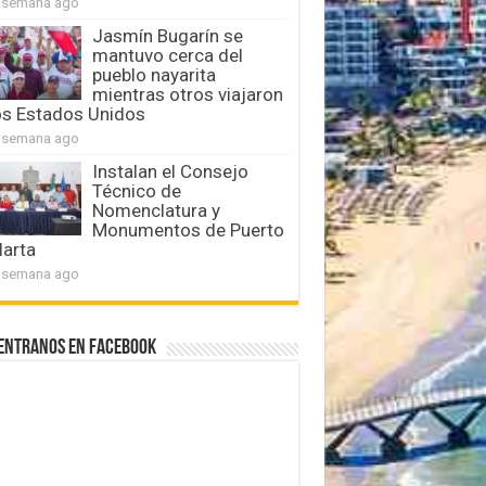
 semana ago
Jasmín Bugarín se
mantuvo cerca del
pueblo nayarita
mientras otros viajaron
os Estados Unidos
 semana ago
Instalan el Consejo
Técnico de
Nomenclatura y
Monumentos de Puerto
larta
 semana ago
entranos en Facebook