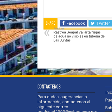
Facebook
Twitter
Share
Previous
Rastrea Seapal Vallarta fugas
de agua no visibles en tubería de
Las Juntas
Contactenos
Ini
Para dudas, sugerencias o
Pue
información, contactenos al
siguiente correo:
Bah
marluna42000@yahoo.com.mx