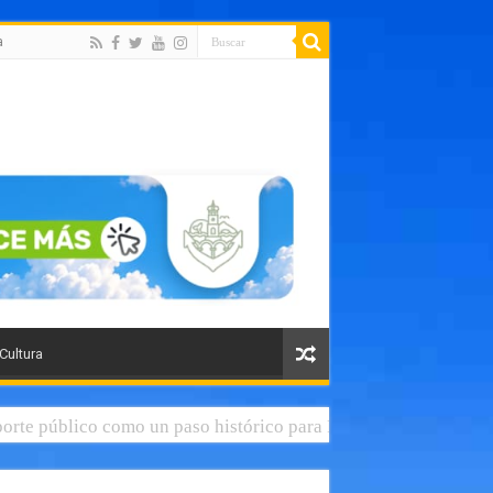
a
 Cultura