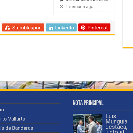
1 semana ago
Stumbleupon
LinkedIn
Pinterest
Nota Principal
cio
Luis
rto Vallarta
Munguía
destaca,
ía de Banderas
junto al