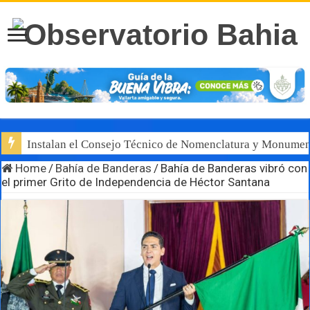
Instalan el Consejo Técnico de Nomenclatura y Monument
Centro de autismo es un parteaguas para Vallarta y Jalis
Home
/
Bahía de Banderas
/
Bahía de Banderas vibró con
el primer Grito de Independencia de Héctor Santana