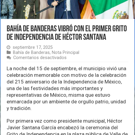
Bahía de Banderas vibró con el primer Grito
de Independencia de Héctor Santana
septiembre 17, 2025
Bahía de Banderas
,
Nota Principal
en
Comentarios desactivados
Bahía
de
La noche del 15 de septiembre, el municipio vivió una
Banderas
celebración memorable con motivo de la celebración
vibró
del 215 aniversario de la Independencia de México,
con
una de las festividades más importantes y
el
primer
representativas de México, misma que estuvo
Grito
enmarcada por un ambiente de orgullo patrio, unidad
de
y tradición.
Independencia
de
Héctor
Por primera vez como presidente municipal, Héctor
Santana
Javier Santana García encabezó la ceremonia del
Grito de Independencia en la plaza pública de Valle de