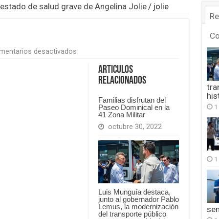
stado de salud grave de Angelina Jolie
/
jolie
Re
C
en
mentarios desactivados
jolie
Articulos
Relacionados
tra
his
Familias disfrutan del
1
Paseo Dominical en la
41 Zona Militar
octubre 30, 2022
1
Luis Munguía destaca,
junto al gobernador Pablo
Lemus, la modernización
se
del transporte público