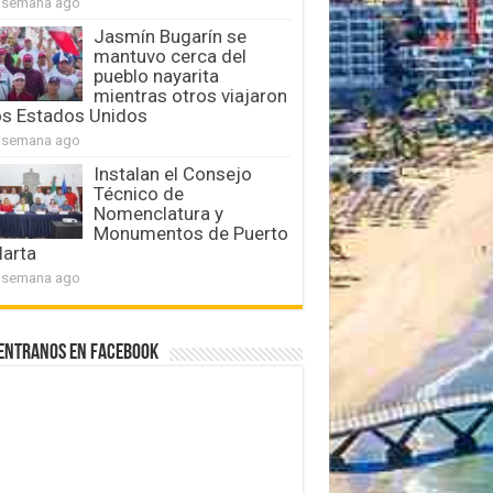
 semana ago
Jasmín Bugarín se
mantuvo cerca del
pueblo nayarita
mientras otros viajaron
os Estados Unidos
 semana ago
Instalan el Consejo
Técnico de
Nomenclatura y
Monumentos de Puerto
larta
 semana ago
entranos en Facebook