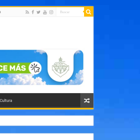
a
 Cultura