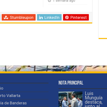
1 semana ago
Stumbleupon
LinkedIn
Pinterest
Nota Principal
cio
Luis
rto Vallarta
Munguía
destaca,
ía de Banderas
junto al