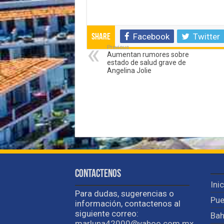
Facebook
Twitter
Share
Previous
Aumentan rumores sobre
estado de salud grave de
Angelina Jolie
Contactenos
Ini
Para dudas, sugerencias o
Pue
información, contactenos al
siguiente correo:
Bah
marluna42000@yahoo.com.mx