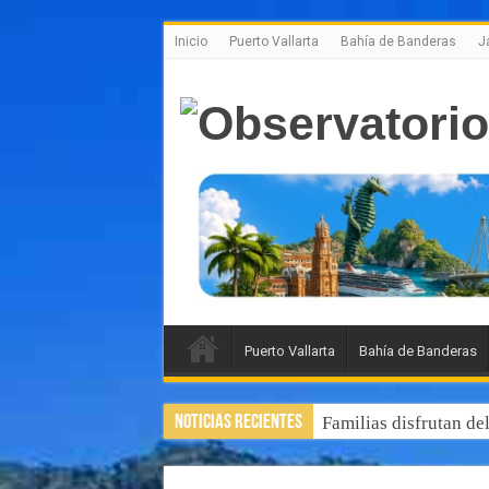
Inicio
Puerto Vallarta
Bahía de Banderas
J
Puerto Vallarta
Bahía de Banderas
Noticias Recientes
Familias disfrutan de