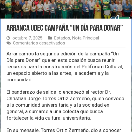
Arranca UdeC campaña “Un Día para Donar”
octubre 7, 2025
Estados
,
Nota Principal
en
Comentarios desactivados
Arranca
UdeC
Arrancamos la segunda edición de la campaña “Un
campaña
Día para Donar” que en esta ocasión busca reunir
“Un
recursos para la construcción del Poliforum Cultural,
Día
un espacio abierto a las artes, la academia y la
para
Donar”
comunidad.
El banderazo de salida lo encabezó el rector Dr.
Christian Jorge Torres Ortiz Zermeño, quien convocó
a la comunidad universitaria y a la sociedad en
general, a sumarse a una colecta que busca
fortalecer la vida cultural universitaria.
En su mensaje, Torres Ortiz Zermeño, dio a conocer