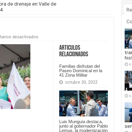
ra de drenaje en Valle de
4
Re
C
en
arios desactivados
FB_IMG_1755147643374
Articulos
tra
Relacionados
his
6
Familias disfrutan del
Paseo Dominical en la
41 Zona Militar
octubre 30, 2022
6
Luis Munguía destaca,
se
junto al gobernador Pablo
Lemus, la modernización