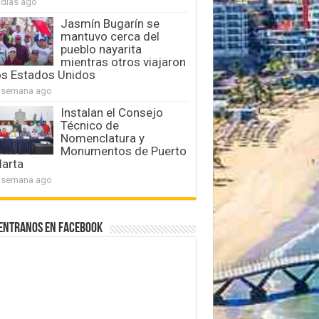
 días ago
Jasmín Bugarín se
mantuvo cerca del
pueblo nayarita
mientras otros viajaron
os Estados Unidos
 semana ago
Instalan el Consejo
Técnico de
Nomenclatura y
Monumentos de Puerto
larta
 semana ago
entranos en Facebook