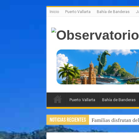
Inicio
Puerto Vallarta
Bahía de Banderas
J
Puerto Vallarta
Bahía de Banderas
Noticias Recientes
Familias disfrutan de