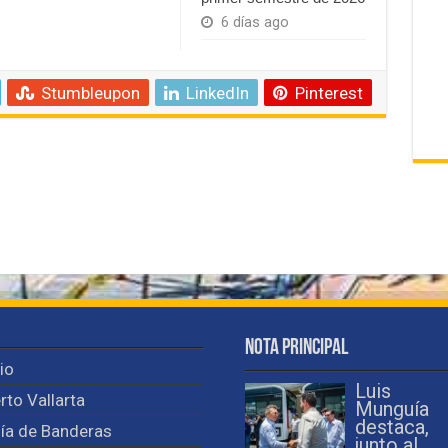
6 días ago
Stumbleupon
LinkedIn
Pinterest
Nota Principal
cio
Luis
rto Vallarta
Munguía
destaca,
ía de Banderas
junto al