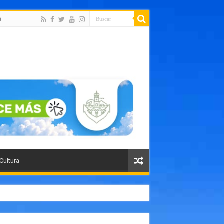
a
 Cultura