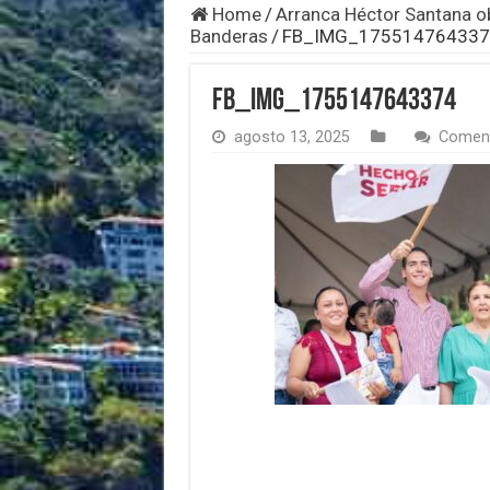
Home
/
Arranca Héctor Santana ob
Banderas
/
FB_IMG_175514764337
FB_IMG_1755147643374
agosto 13, 2025
Coment