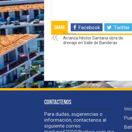
Facebook
Twitter
Share
Previous
Arranca Héctor Santana obra de
drenaje en Valle de Banderas
Contactenos
Ini
Para dudas, sugerencias o
Pue
información, contactenos al
siguiente correo:
Bah
marluna42000@yahoo.com.mx