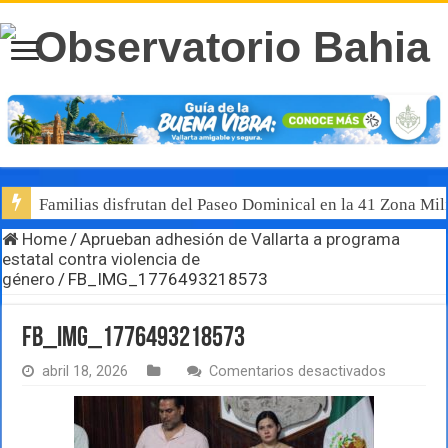
Familias disfrutan del Paseo Dominical en la 41 Zona Mili
Home
/
Aprueban adhesión de Vallarta a programa
estatal contra violencia de
género
/
FB_IMG_1776493218573
FB_IMG_1776493218573
en
abril 18, 2026
Comentarios desactivados
FB_IMG_