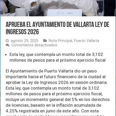
Aprueba el Ayuntamiento de Vallarta Ley de
Ingresos 2026
agosto 29, 2025
Nota Principal
,
Puerto Vallarta
en
Comentarios desactivados
Aprueba
el
Esta ley, que contempla un monto total de 3,102
Ayuntamiento
millones de pesos para el próximo ejercicio fiscal
de
Vallarta
El Ayuntamiento de Puerto Vallarta dio un paso
Ley
de
importante hacia el futuro financiero de la ciudad al
Ingresos
aprobar la Ley de Ingresos 2026 en sesión ordinaria.
2026
Esta ley, que contempla un monto total de 3,102
millones de pesos para el próximo ejercicio fiscal,
incluye un incremento general del 5% en los derechos
de licencias, basado en la inflación acumulada de
4.25% registrada en junio de este año. Con esta