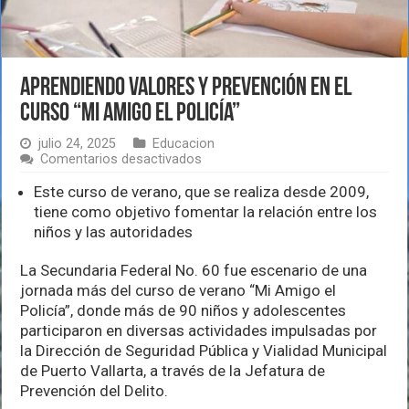
Aprendiendo valores y prevención en el
curso “Mi Amigo el Policía”
julio 24, 2025
Educacion
en
Comentarios desactivados
Aprendiendo
valores
Este curso de verano, que se realiza desde 2009,
y
tiene como objetivo fomentar la relación entre los
prevención
niños y las autoridades
en
el
curso
La Secundaria Federal No. 60 fue escenario de una
“Mi
jornada más del curso de verano “Mi Amigo el
Amigo
Policía”, donde más de 90 niños y adolescentes
el
participaron en diversas actividades impulsadas por
Policía”
la Dirección de Seguridad Pública y Vialidad Municipal
de Puerto Vallarta, a través de la Jefatura de
Prevención del Delito.