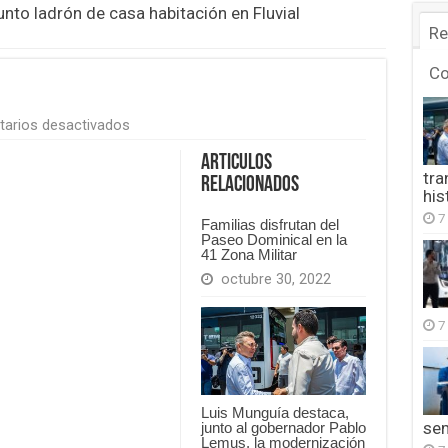
unto ladrón de casa habitación en Fluvial
Re
C
en
arios desactivados
Carrera
Médico
Articulos
tra
Relacionados
his
7
Familias disfrutan del
Paseo Dominical en la
41 Zona Militar
octubre 30, 2022
7
Luis Munguía destaca,
se
junto al gobernador Pablo
Lemus, la modernización