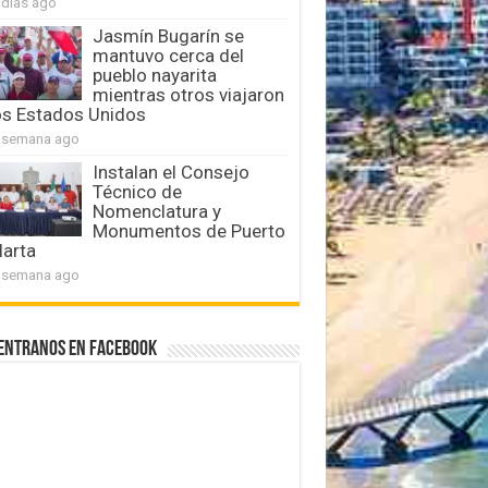
 días ago
Jasmín Bugarín se
mantuvo cerca del
pueblo nayarita
mientras otros viajaron
os Estados Unidos
 semana ago
Instalan el Consejo
Técnico de
Nomenclatura y
Monumentos de Puerto
larta
 semana ago
entranos en Facebook