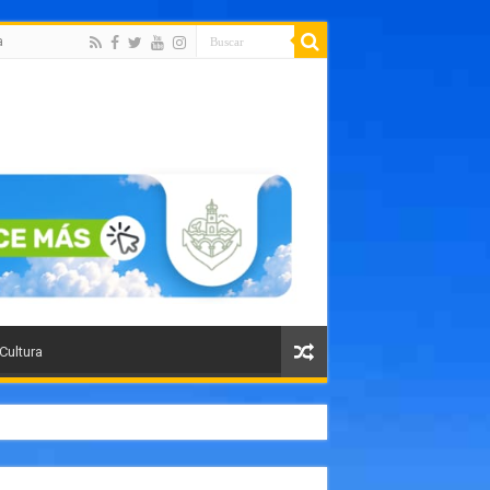
a
 Cultura