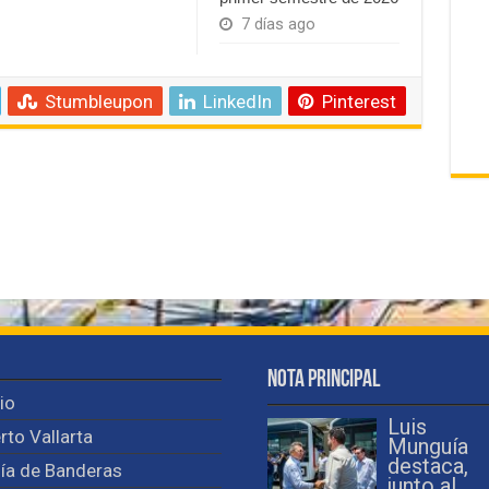
7 días ago
Stumbleupon
LinkedIn
Pinterest
Nota Principal
cio
Luis
rto Vallarta
Munguía
destaca,
ía de Banderas
junto al