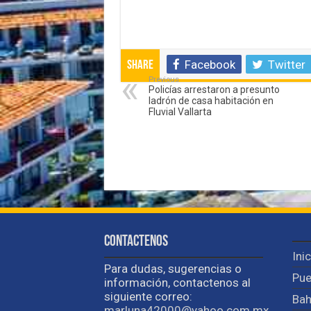
Facebook
Twitter
Share
Previous
Policías arrestaron a presunto
ladrón de casa habitación en
Fluvial Vallarta
Contactenos
Ini
Para dudas, sugerencias o
Pue
información, contactenos al
siguiente correo:
Bah
marluna42000@yahoo.com.mx