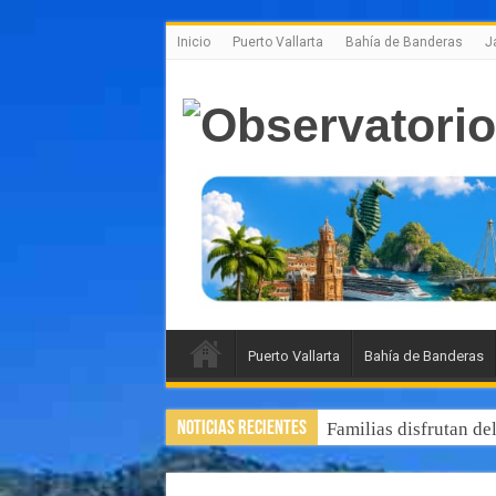
Inicio
Puerto Vallarta
Bahía de Banderas
J
Puerto Vallarta
Bahía de Banderas
Noticias Recientes
Familias disfrutan de