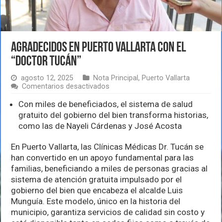
Agradecidos en Puerto Vallarta con el
“doctor Tucán”
agosto 12, 2025
Nota Principal
,
Puerto Vallarta
en
Comentarios desactivados
Agradecidos
en
Con miles de beneficiados, el sistema de salud
Puerto
gratuito del gobierno del bien transforma historias,
Vallarta
como las de Nayeli Cárdenas y José Acosta
con
el
“doctor
En Puerto Vallarta, las Clínicas Médicas Dr. Tucán se
Tucán”
han convertido en un apoyo fundamental para las
familias, beneficiando a miles de personas gracias al
sistema de atención gratuita impulsado por el
gobierno del bien que encabeza el alcalde Luis
Munguía. Este modelo, único en la historia del
municipio, garantiza servicios de calidad sin costo y