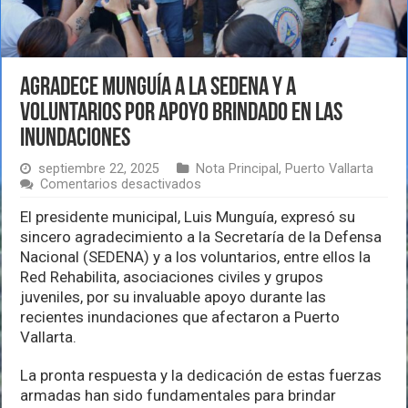
Agradece Munguía a la SEDENA y a
voluntarios por apoyo brindado en las
inundaciones
septiembre 22, 2025
Nota Principal
,
Puerto Vallarta
en
Comentarios desactivados
Agradece
Munguía
El presidente municipal, Luis Munguía, expresó su
a
sincero agradecimiento a la Secretaría de la Defensa
la
Nacional (SEDENA) y a los voluntarios, entre ellos la
SEDENA
Red Rehabilita, asociaciones civiles y grupos
y
a
juveniles, por su invaluable apoyo durante las
voluntarios
recientes inundaciones que afectaron a Puerto
por
Vallarta.
apoyo
brindado
en
La pronta respuesta y la dedicación de estas fuerzas
las
armadas han sido fundamentales para brindar
inundaciones