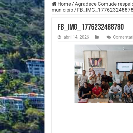
Home
/
Agradece Comude respaldo 
municipio
/
FB_IMG_17762324887
FB_IMG_1776232488780
abril 14, 2026
Comentari