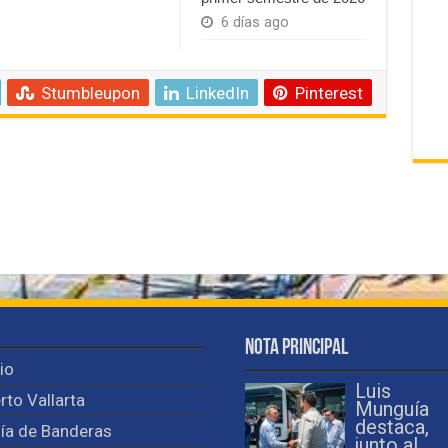
6 días ago
Stumbleupon
LinkedIn
Pinterest
Nota Principal
cio
Luis
rto Vallarta
Munguía
destaca,
ía de Banderas
junto al