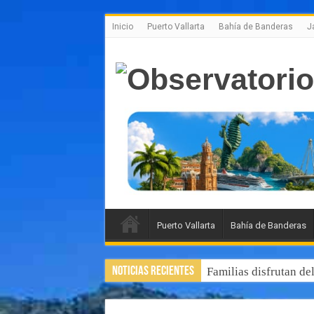
Inicio
Puerto Vallarta
Bahía de Banderas
J
Puerto Vallarta
Bahía de Banderas
Noticias Recientes
Familias disfrutan de