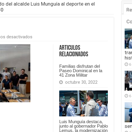
del alcalde Luis Munguía al deporte en el
80
Re
C
en
os desactivados
FB_IMG_1776232488780
Articulos
tra
Relacionados
his
6
Familias disfrutan del
Paseo Dominical en la
41 Zona Militar
octubre 30, 2022
6
Luis Munguía destaca,
se
junto al gobernador Pablo
Lemus, la modernización