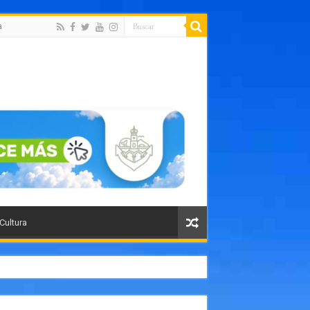
a
 Cultura