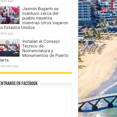
 días ago
Jasmín Bugarín se
mantuvo cerca del
pueblo nayarita
mientras otros viajaron
os Estados Unidos
 días ago
Instalan el Consejo
Técnico de
Nomenclatura y
Monumentos de Puerto
larta
 semana ago
entranos en Facebook