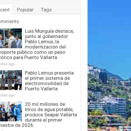
cent
Popular
Tags
omments
Luis Munguía destaca,
junto al gobernador
Pablo Lemus, la
modernización del
nsporte público como un paso
tórico para Puerto Vallarta
 días ago
Pablo Lemus presenta
el primer sistema de
electromovilidad de
Puerto Vallarta
 días ago
20 mil millones de
litros de agua potable,
produce Seapal Vallarta
durante el primer
mestre de 2026