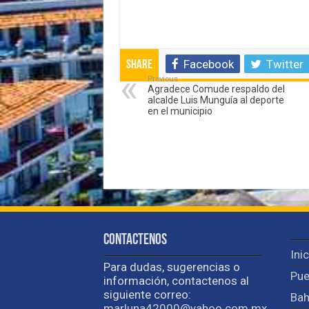
Facebook
Twitter
Share
Previous
Agradece Comude respaldo del
alcalde Luis Munguía al deporte
en el municipio
Contactenos
Ini
Para dudas, sugerencias o
Pue
información, contactenos al
siguiente correo:
Bah
marluna42000@yahoo.com.mx