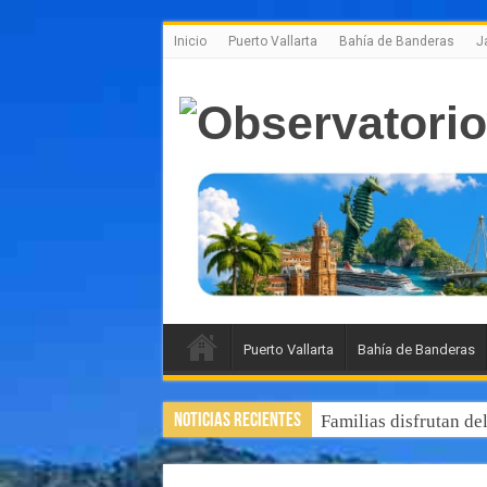
Inicio
Puerto Vallarta
Bahía de Banderas
J
Puerto Vallarta
Bahía de Banderas
Noticias Recientes
Familias disfrutan de