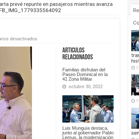
arta prevé repunte en pasajeros mientras avanza
FB_IMG_1779335564092
Re
C
en
rios desactivados
FB_IMG_1779335564092
Articulos
tra
Relacionados
his
7
Familias disfrutan del
Paseo Dominical en la
41 Zona Militar
octubre 30, 2022
7
Luis Munguía destaca,
se
junto al gobernador Pablo
Lemus, la modernización