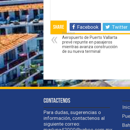
Facebook
Twitter
Share
Previous
Aeropuerto de Puerto Vallarta
prevé repunte en pasajeros
mientras avanza construcción
de su nueva terminal
Contactenos
Ini
Para dudas, sugerencias o
Pue
información, contactenos al
siguiente correo:
Bah
marluna42000@yahoo.com.mx