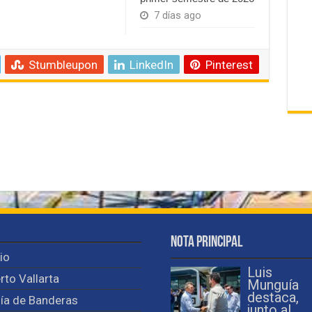
7 días ago
Stumbleupon
LinkedIn
Pinterest
Nota Principal
cio
Luis
rto Vallarta
Munguía
destaca,
ía de Banderas
junto al