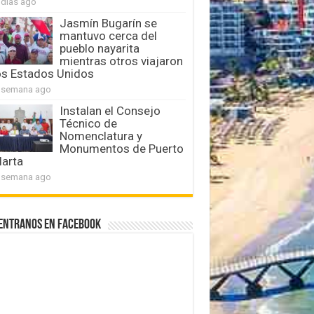
 días ago
Jasmín Bugarín se
mantuvo cerca del
pueblo nayarita
mientras otros viajaron
os Estados Unidos
 semana ago
Instalan el Consejo
Técnico de
Nomenclatura y
Monumentos de Puerto
larta
 semana ago
entranos en Facebook