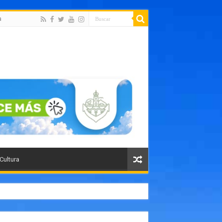
a
 Cultura