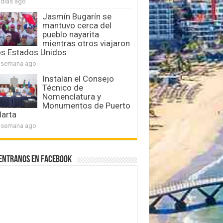
 días ago
Jasmín Bugarín se
mantuvo cerca del
pueblo nayarita
mientras otros viajaron
os Estados Unidos
 semana ago
Instalan el Consejo
Técnico de
Nomenclatura y
Monumentos de Puerto
larta
 semana ago
entranos en Facebook