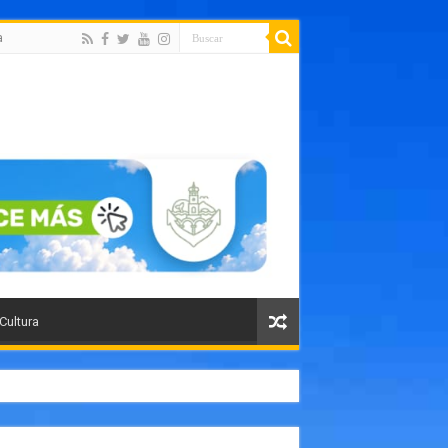
a
 Cultura