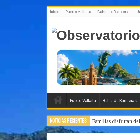
Inicio
Puerto Vallarta
Bahía de Banderas
J
Puerto Vallarta
Bahía de Banderas
Noticias Recientes
Familias disfrutan de