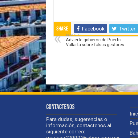
Facebook
Twitter
Share
Previous
Advierte gobierno de Puerto
Vallarta sobre falsos gestores
Contactenos
Ini
Para dudas, sugerencias o
Pue
información, contactenos al
siguiente correo:
Bah
marluna42000@yahoo.com.mx