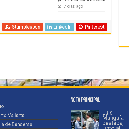
7 días ago
Stumbleupon
LinkedIn
Pinterest
Nota Principal
cio
Luis
rto Vallarta
Munguía
destaca,
ía de Banderas
junto al