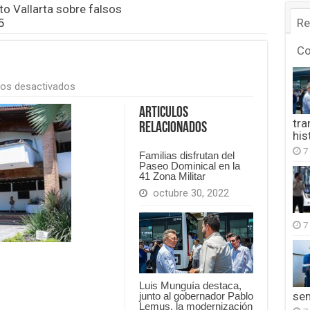
to Vallarta sobre falsos
5
Re
C
en
os desactivados
FB_IMG_1753452659765
Articulos
tra
Relacionados
his
7
Familias disfrutan del
Paseo Dominical en la
41 Zona Militar
octubre 30, 2022
7
Luis Munguía destaca,
se
junto al gobernador Pablo
Lemus, la modernización