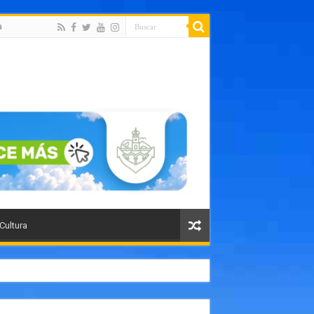
a
 Cultura