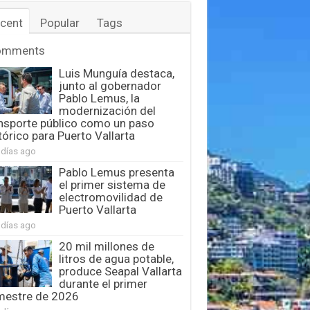
cent
Popular
Tags
omments
Luis Munguía destaca,
junto al gobernador
Pablo Lemus, la
modernización del
nsporte público como un paso
tórico para Puerto Vallarta
 días ago
Pablo Lemus presenta
el primer sistema de
electromovilidad de
Puerto Vallarta
 días ago
20 mil millones de
litros de agua potable,
produce Seapal Vallarta
durante el primer
mestre de 2026