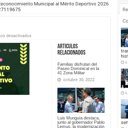
Reconocimiento Municipal al Mérito Deportivo 2026
27119675
Re
C
en
os desactivados
FB_IMG_1776127119675
Articulos
tra
Relacionados
his
6
Familias disfrutan del
Paseo Dominical en la
41 Zona Militar
octubre 30, 2022
6
Luis Munguía destaca,
se
junto al gobernador Pablo
Lemus, la modernización