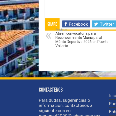
Facebook
Twitter
Share
Previous
Abren convocatoria para
Reconocimiento Municipal al
Mérito Deportivo 2026 en Puerto
Vallarta
Contactenos
Ini
Para dudas, sugerencias o
Pue
información, contactenos al
siguiente correo:
Bah
marluna42000@yahoo.com.mx