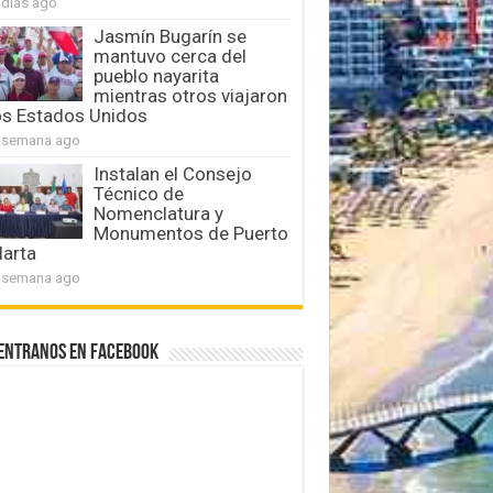
 días ago
Jasmín Bugarín se
mantuvo cerca del
pueblo nayarita
mientras otros viajaron
os Estados Unidos
 semana ago
Instalan el Consejo
Técnico de
Nomenclatura y
Monumentos de Puerto
larta
 semana ago
entranos en Facebook