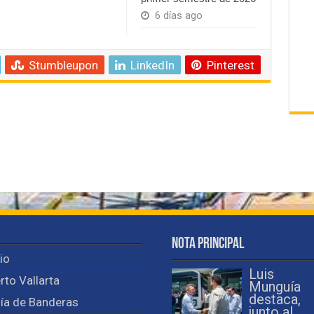
6 días ago
Stumbleupon
LinkedIn
Pinterest
Nota Principal
cio
Luis
rto Vallarta
Munguía
destaca,
ía de Banderas
junto al