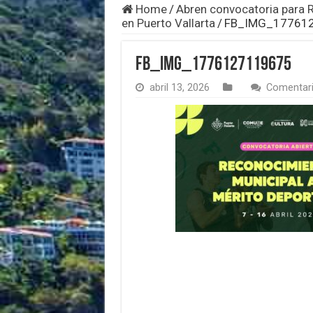
Home
/
Abren convocatoria para 
en Puerto Vallarta
/
FB_IMG_17761
FB_IMG_1776127119675
abril 13, 2026
Comentari