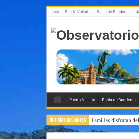
Inicio
Puerto Vallarta
Bahía de Banderas
J
Puerto Vallarta
Bahía de Banderas
Noticias Recientes
Familias disfrutan de