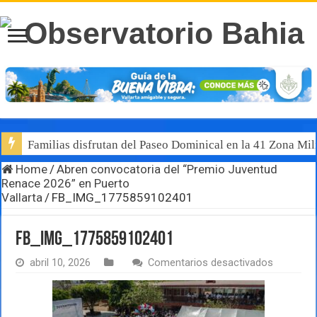
Familias disfrutan del Paseo Dominical en la 41 Zona Mili
Home
/
Abren convocatoria del “Premio Juventud
Renace 2026” en Puerto
Vallarta
/
FB_IMG_1775859102401
FB_IMG_1775859102401
en
abril 10, 2026
Comentarios desactivados
FB_IMG_