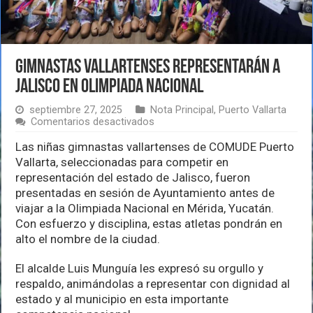
Gimnastas vallartenses representarán a
Jalisco en Olimpiada Nacional
septiembre 27, 2025
Nota Principal
,
Puerto Vallarta
en
Comentarios desactivados
Gimnastas
vallartenses
Las niñas gimnastas vallartenses de COMUDE Puerto
representarán
Vallarta, seleccionadas para competir en
a
representación del estado de Jalisco, fueron
Jalisco
presentadas en sesión de Ayuntamiento antes de
en
Olimpiada
viajar a la Olimpiada Nacional en Mérida, Yucatán.
Nacional
Con esfuerzo y disciplina, estas atletas pondrán en
alto el nombre de la ciudad.
El alcalde Luis Munguía les expresó su orgullo y
respaldo, animándolas a representar con dignidad al
estado y al municipio en esta importante