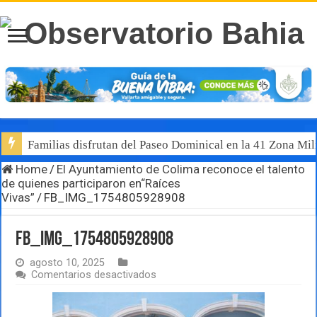
Familias disfrutan del Paseo Dominical en la 41 Zona Mili
Home
/
El Ayuntamiento de Colima reconoce el talento
de quienes participaron en“Raíces
Vivas”
/
FB_IMG_1754805928908
FB_IMG_1754805928908
agosto 10, 2025
en
Comentarios desactivados
FB_IMG_1754805928908