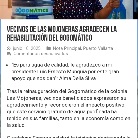
Vecinos de Las Mojoneras agradecen la
rehabilitación del Gogomático
junio 10, 2025
Nota Principal
,
Puerto Vallarta
en
Comentarios desactivados
Vecinos
de
“Es pura agua de calidad; le agradezco a mi
Las
presidente Luis Ernesto Munguía por este gran
Mojoneras
apoyo que nos dan”: Alma Delia Silva
agradecen
la
rehabilitación
Tras la reinauguración del Gogomático de la colonia
del
Las Mojoneras, vecinos beneficiados expresaron su
Gogomático
agradecimiento y reconocieron el impacto positivo
que este servicio gratuito de agua purificada ha
tenido en sus familias, tanto en la economía como en
la salud.