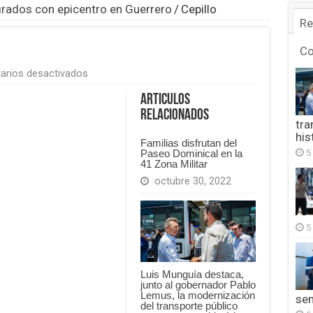
grados con epicentro en Guerrero
/
Cepillo
Re
C
en
arios desactivados
Cepillo
Articulos
Relacionados
tra
his
Familias disfrutan del
5
Paseo Dominical en la
41 Zona Militar
octubre 30, 2022
5
Luis Munguía destaca,
junto al gobernador Pablo
Lemus, la modernización
se
del transporte público