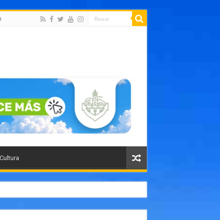
a
 Cultura