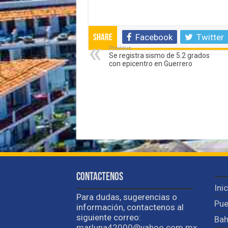
Facebook
Twitter
Share
Previous
Se registra sismo de 5.2 grados
con epicentro en Guerrero
Contactenos
Ini
Para dudas, sugerencias o
Pue
información, contactenos al
siguiente correo:
Bah
marluna42000@yahoo.com.mx