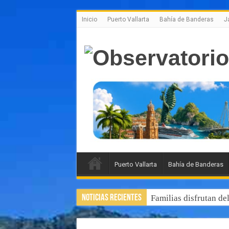
Inicio
Puerto Vallarta
Bahía de Banderas
J
Puerto Vallarta
Bahía de Banderas
Noticias Recientes
Familias disfrutan de