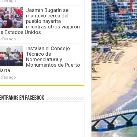
 días ago
Jasmín Bugarín se
mantuvo cerca del
pueblo nayarita
mientras otros viajaron
os Estados Unidos
 días ago
Instalan el Consejo
Técnico de
Nomenclatura y
Monumentos de Puerto
larta
 días ago
entranos en Facebook