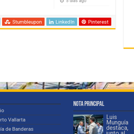
5 días ago
Stumbleupon
LinkedIn
Pinterest
Nota Principal
cio
Luis
rto Vallarta
Munguía
destaca,
ía de Banderas
junto al