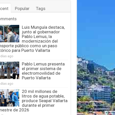
cent
Popular
Tags
omments
Luis Munguía destaca,
junto al gobernador
Pablo Lemus, la
modernización del
nsporte público como un paso
tórico para Puerto Vallarta
 días ago
Pablo Lemus presenta
el primer sistema de
electromovilidad de
Puerto Vallarta
 días ago
20 mil millones de
litros de agua potable,
produce Seapal Vallarta
durante el primer
mestre de 2026