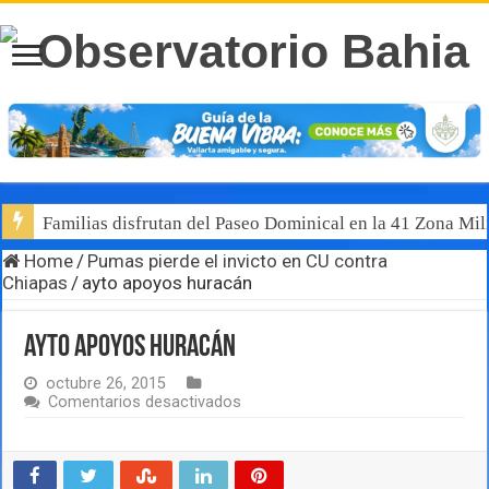
Familias disfrutan del Paseo Dominical en la 41 Zona Mili
Home
/
Pumas pierde el invicto en CU contra
Chiapas
/
ayto apoyos huracán
ayto apoyos huracán
octubre 26, 2015
en
Comentarios desactivados
ayto
apoyos
huracán