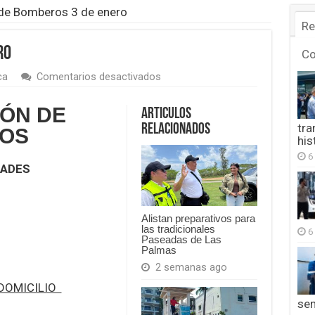
 de Bomberos 3 de enero
Re
ro
C
en
ca
Comentarios desactivados
Parte
de
ÓN DE
Articulos
Bomberos
3
tra
Relacionados
OS
de
his
enero
6
DADES
Alistan preparativos para
las tradicionales
6
Paseadas de Las
Palmas
2 semanas ago
 DOMICILIO
se