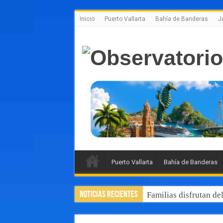
Inicio
Puerto Vallarta
Bahía de Banderas
J
Puerto Vallarta
Bahía de Banderas
Noticias Recientes
Familias disfrutan de