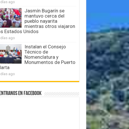
 días ago
Jasmín Bugarín se
mantuvo cerca del
pueblo nayarita
mientras otros viajaron
os Estados Unidos
 días ago
Instalan el Consejo
Técnico de
Nomenclatura y
Monumentos de Puerto
larta
 días ago
entranos en Facebook