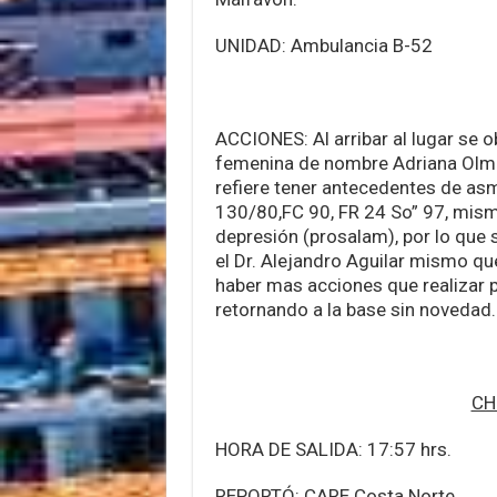
UNIDAD: Ambulancia B-52
ACCIONES: Al arribar al lugar se o
femenina de nombre Adriana Olmed
refiere tener antecedentes de asm
130/80,FC 90, FR 24 So” 97, mis
depresión (prosalam), por lo que s
el Dr. Alejandro Aguilar mismo que
haber mas acciones que realizar p
retornando a la base sin novedad.
CH
HORA DE SALIDA: 17:57 hrs.
REPORTÓ: CARE Costa Norte.