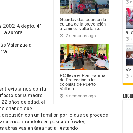
6
Guardavidas acercan la
cultura de la prevención
 # 2002-A depto. 41
a la niñez vallartense
 La aurora.
a l
2 semanas ago
7
ús Valenzuela
rra.
Val
PC lleva el Plan Familiar
7
de Protección a las
colonias de Puerto
 entrevistamos con la
Vallarta
ifestó ser la madre
Encu
4 semanas ago
 22 años de edad, el
encionando que
discusión con un familiar, por lo que se procede
laria encontrándolo en posición fowler,
as abrasivas en área facial, estando