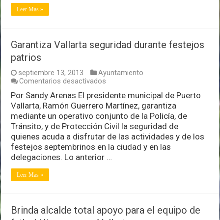
Leer Mas »
Garantiza Vallarta seguridad durante festejos
patrios
septiembre 13, 2013
Ayuntamiento
en
Comentarios desactivados
Garantiza
Por Sandy Arenas El presidente municipal de Puerto
Vallarta
Vallarta, Ramón Guerrero Martínez, garantiza
seguridad
durante
mediante un operativo conjunto de la Policía, de
festejos
Tránsito, y de Protección Civil la seguridad de
patrios
quienes acuda a disfrutar de las actividades y de los
festejos septembrinos en la ciudad y en las
delegaciones. Lo anterior …
Leer Mas »
Brinda alcalde total apoyo para el equipo de