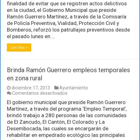
finalidad de evitar que se registren actos delictivos
Guerrero
más
en la ciudad, el Gobierno Municipal que preside
vigilancia
Ramón Guerrero Martínez, a través de la Comisaría
en
de Policía Preventiva, Vialidad, Protección Civil y
la
Bomberos, reforzó los patrullajes preventivos desde
ciudad
el pasado lunes en …
Leer Mas »
Brinda Ramón Guerrero empleos temporales
en zona rural
diciembre 17, 2013
Ayuntamiento
en
Comentarios desactivados
Brinda
El gobierno municipal que preside Ramón Guerrero
Ramón
Martínez, a través del programa ‘Empleo Temporal’,
Guerrero
empleos
brindó trabajo a 280 personas de las comunidades
temporales
de El Zancudo, El Cantón, El Colorado y La
en
Desembocada, las cuales se encargarán de
zona
rehabilitar en empedrado ecológico las principales
rural