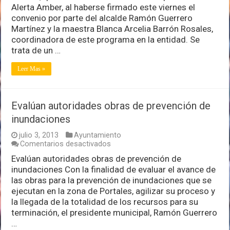
adherido
Alerta Amber, al haberse firmado este viernes el
a
convenio por parte del alcalde Ramón Guerrero
Alerta
Martínez y la maestra Blanca Arcelia Barrón Rosales,
Amber
coordinadora de este programa en la entidad. Se
en
Jalisco
trata de un …
Leer Mas »
Evalúan autoridades obras de prevención de
inundaciones
julio 3, 2013
Ayuntamiento
en
Comentarios desactivados
Evalúan
Evalúan autoridades obras de prevención de
autoridades
inundaciones Con la finalidad de evaluar el avance de
obras
de
las obras para la prevención de inundaciones que se
prevención
ejecutan en la zona de Portales, agilizar su proceso y
de
la llegada de la totalidad de los recursos para su
inundaciones
terminación, el presidente municipal, Ramón Guerrero
…