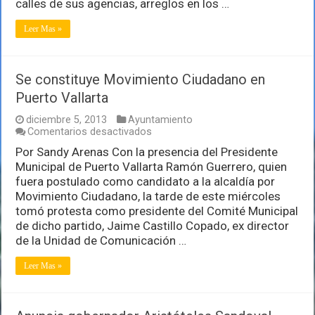
calles de sus agencias, arreglos en los …
Leer Mas »
Se constituye Movimiento Ciudadano en
Puerto Vallarta
diciembre 5, 2013
Ayuntamiento
en
Comentarios desactivados
Se
Por Sandy Arenas Con la presencia del Presidente
constituye
Municipal de Puerto Vallarta Ramón Guerrero, quien
Movimiento
Ciudadano
fuera postulado como candidato a la alcaldía por
en
Movimiento Ciudadano, la tarde de este miércoles
Puerto
tomó protesta como presidente del Comité Municipal
Vallarta
de dicho partido, Jaime Castillo Copado, ex director
de la Unidad de Comunicación …
Leer Mas »