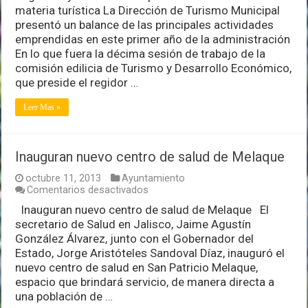
materia turística La Dirección de Turismo Municipal
Ayuntamiento
importantes
presentó un balance de las principales actividades
resultados
emprendidas en este primer año de la administración
en
En lo que fuera la décima sesión de trabajo de la
materia
comisión edilicia de Turismo y Desarrollo Económico,
turística
que preside el regidor …
Leer Mas »
Inauguran nuevo centro de salud de Melaque
octubre 11, 2013
Ayuntamiento
en
Comentarios desactivados
Inauguran
Inauguran nuevo centro de salud de Melaque El
nuevo
secretario de Salud en Jalisco, Jaime Agustín
centro
de
González Álvarez, junto con el Gobernador del
salud
Estado, Jorge Aristóteles Sandoval Díaz, inauguró el
de
nuevo centro de salud en San Patricio Melaque,
Melaque
espacio que brindará servicio, de manera directa a
una población de …