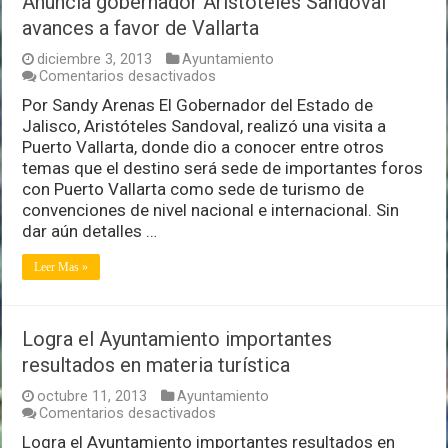
Anuncia gobernador Aristóteles Sandoval
avances a favor de Vallarta
diciembre 3, 2013
Ayuntamiento
en
Comentarios desactivados
Anuncia
Por Sandy Arenas El Gobernador del Estado de
gobernador
Jalisco, Aristóteles Sandoval, realizó una visita a
Aristóteles
Sandoval
Puerto Vallarta, donde dio a conocer entre otros
avances
temas que el destino será sede de importantes foros
a
con Puerto Vallarta como sede de turismo de
favor
convenciones de nivel nacional e internacional. Sin
de
Vallarta
dar aún detalles …
Leer Mas »
Logra el Ayuntamiento importantes
resultados en materia turística
octubre 11, 2013
Ayuntamiento
en
Comentarios desactivados
Logra
Logra el Ayuntamiento importantes resultados en
el