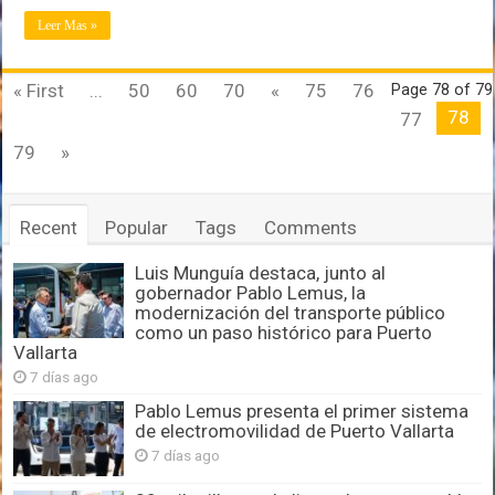
Leer Mas »
« First
...
50
60
70
«
75
76
Page 78 of 79
78
77
79
»
Recent
Popular
Tags
Comments
Luis Munguía destaca, junto al
gobernador Pablo Lemus, la
modernización del transporte público
como un paso histórico para Puerto
Vallarta
7 días ago
Pablo Lemus presenta el primer sistema
de electromovilidad de Puerto Vallarta
7 días ago