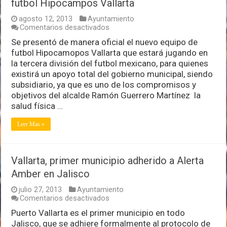
futbol Hipocampos Vallarta
agosto 12, 2013
Ayuntamiento
en
Comentarios desactivados
Brinda
Se presentó de manera oficial el nuevo equipo de
alcalde
futbol Hipocamopos Vallarta que estará jugando en
total
apoyo
la tercera división del futbol mexicano, para quienes
para
existirá un apoyo total del gobierno municipal, siendo
el
subsidiario, ya que es uno de los compromisos y
equipo
objetivos del alcalde Ramón Guerrero Martínez la
de
futbol
salud física …
Hipocampos
Vallarta
Leer Mas »
Vallarta, primer municipio adherido a Alerta
Amber en Jalisco
julio 27, 2013
Ayuntamiento
en
Comentarios desactivados
Vallarta,
Puerto Vallarta es el primer municipio en todo
primer
Jalisco, que se adhiere formalmente al protocolo de
municipio