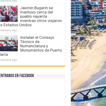
 semana ago
Jasmín Bugarín se
mantuvo cerca del
pueblo nayarita
mientras otros viajaron
os Estados Unidos
 semana ago
Instalan el Consejo
Técnico de
Nomenclatura y
Monumentos de Puerto
larta
 semana ago
entranos en Facebook