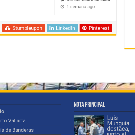
1 semana ago
Stumbleupon
LinkedIn
Pinterest
Nota Principal
cio
Luis
rto Vallarta
Munguía
destaca,
ía de Banderas
junto al