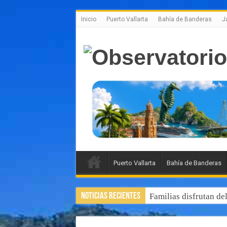
Inicio
Puerto Vallarta
Bahía de Banderas
J
Puerto Vallarta
Bahía de Banderas
Noticias Recientes
Familias disfrutan de