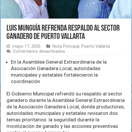
Luis Munguía refrenda respaldo al sector
ganadero de Puerto Vallarta
mayo 17, 2026
Nota Principal
,
Puerto Vallarta
en
Comentarios desactivados
Luis
Munguía
En la Asamblea General Extraordinaria de la
refrenda
Asociación Ganadera Local, autoridades
respaldo
municipales y estatales fortalecieron la
al
coordinación
sector
ganadero
de
El Gobierno Municipal refrendó su respaldo al sector
Puerto
ganadero durante la Asamblea General Extraordinaria
Vallarta
de la Asociación Ganadera Local, donde productores,
autoridades municipales y estatales revisaron dos
temas prioritarios: la seguridad durante la
movilización de ganado y las acciones preventivas