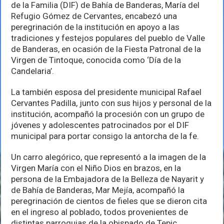
Bahía
de la Familia (DIF) de Bahía de Banderas, María del
celebran
Refugio Gómez de Cervantes, encabezó una
con
peregrinación de la institución en apoyo a las
fervor
el
tradiciones y festejos populares del pueblo de Valle
Día
de Banderas, en ocasión de la Fiesta Patronal de la
de
Virgen de Tintoque, conocida como ‘Día de la
la
Candelaria
Candelaria’.
La también esposa del presidente municipal Rafael
Cervantes Padilla, junto con sus hijos y personal de la
institución, acompañó la procesión con un grupo de
jóvenes y adolescentes patrocinados por el DIF
municipal para portar consigo la antorcha de la fe.
Un carro alegórico, que representó a la imagen de la
Virgen María con el Niño Dios en brazos, en la
persona de la Embajadora de la Belleza de Nayarit y
de Bahía de Banderas, Mar Mejía, acompañó la
peregrinación de cientos de fieles que se dieron cita
en el ingreso al poblado, todos provenientes de
distintas parroquias de la obispado de Tepic.