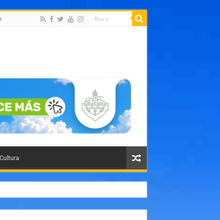
a
 Cultura