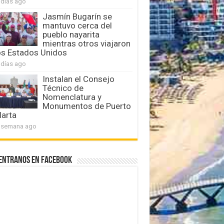
 días ago
Jasmín Bugarín se
mantuvo cerca del
pueblo nayarita
mientras otros viajaron
os Estados Unidos
 días ago
Instalan el Consejo
Técnico de
Nomenclatura y
Monumentos de Puerto
larta
 semana ago
entranos en Facebook