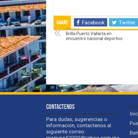
Facebook
Twitter
Share
Previous
Brilla Puerto Vallarta en
encuentro nacional deportivo
Contactenos
Ini
Para dudas, sugerencias o
Pue
información, contactenos al
siguiente correo:
Bah
marluna42000@yahoo.com.mx