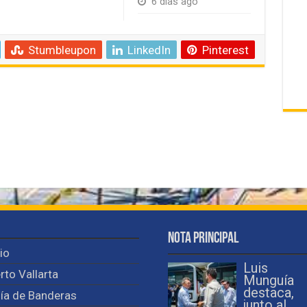
6 días ago
Stumbleupon
LinkedIn
Pinterest
Nota Principal
cio
Luis
rto Vallarta
Munguía
destaca,
ía de Banderas
junto al