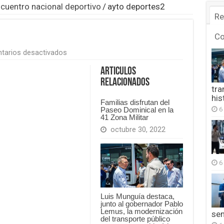
encuentro nacional deportivo
/
ayto deportes2
Re
C
en
tarios desactivados
ayto
deportes2
Articulos
Relacionados
tra
his
Familias disfrutan del
6
Paseo Dominical en la
41 Zona Militar
octubre 30, 2022
6
Luis Munguía destaca,
junto al gobernador Pablo
Lemus, la modernización
se
del transporte público