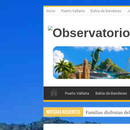
Inicio
Puerto Vallarta
Bahía de Banderas
J
Puerto Vallarta
Bahía de Banderas
Noticias Recientes
Familias disfrutan de