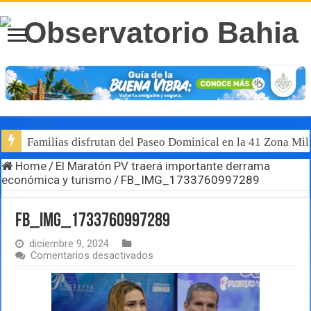
Familias disfrutan del Paseo Dominical en la 41 Zona Mili
Home
/
El Maratón PV traerá importante derrama
económica y turismo
/
FB_IMG_1733760997289
FB_IMG_1733760997289
diciembre 9, 2024
en
Comentarios desactivados
FB_IMG_1733760997289