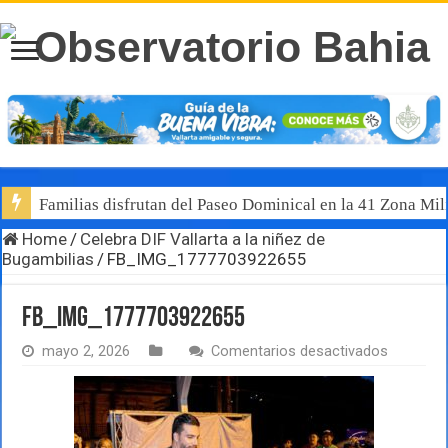
Familias disfrutan del Paseo Dominical en la 41 Zona Mili
Home
/
Celebra DIF Vallarta a la niñez de
Bugambilias
/
FB_IMG_1777703922655
FB_IMG_1777703922655
en
mayo 2, 2026
Comentarios desactivados
FB_IMG_