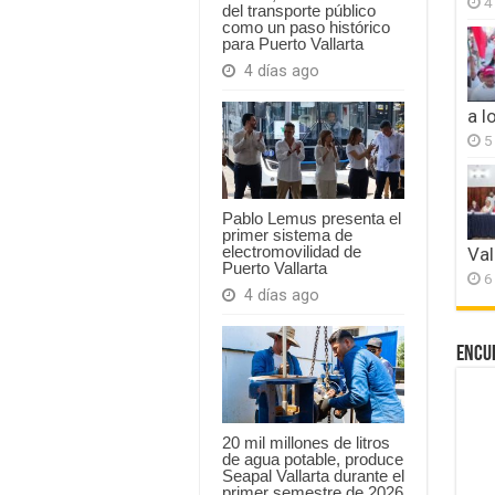
4
del transporte público
como un paso histórico
para Puerto Vallarta
4 días ago
a l
5
Pablo Lemus presenta el
primer sistema de
electromovilidad de
Val
Puerto Vallarta
6
4 días ago
Encu
20 mil millones de litros
de agua potable, produce
Seapal Vallarta durante el
primer semestre de 2026