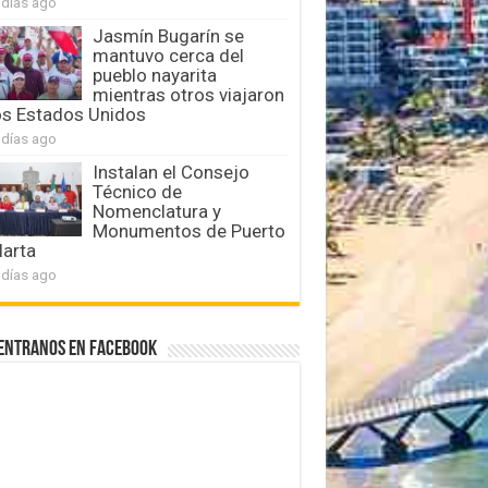
 días ago
Jasmín Bugarín se
mantuvo cerca del
pueblo nayarita
mientras otros viajaron
os Estados Unidos
 días ago
Instalan el Consejo
Técnico de
Nomenclatura y
Monumentos de Puerto
larta
 días ago
entranos en Facebook