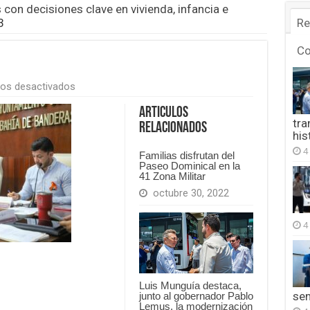
con decisiones clave en vivienda, infancia e
3
Re
C
en
os desactivados
FB_IMG_1753710055373
Articulos
tra
Relacionados
his
4
Familias disfrutan del
Paseo Dominical en la
41 Zona Militar
octubre 30, 2022
4
Luis Munguía destaca,
se
junto al gobernador Pablo
Lemus, la modernización