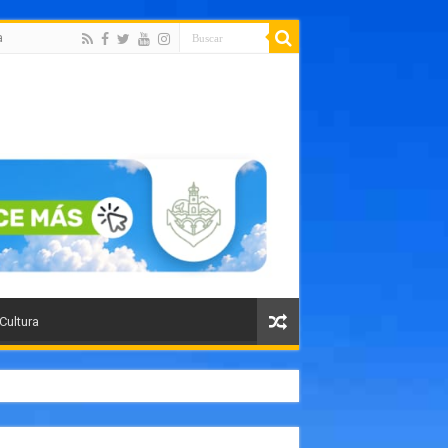
a
 Cultura