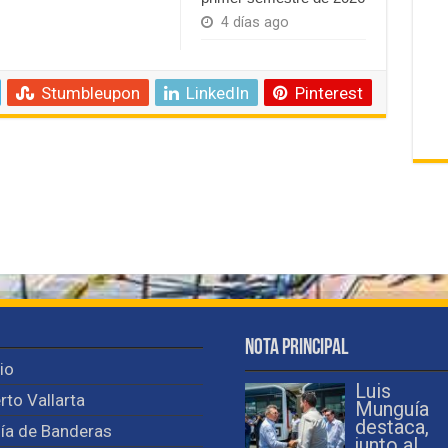
4 días ago
Stumbleupon
LinkedIn
Pinterest
Nota Principal
cio
Luis
rto Vallarta
Munguía
destaca,
ía de Banderas
junto al