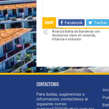
Facebook
Twitter
Share
Previous
Avanza Bahía de Banderas con
decisiones clave en vivienda,
infancia e inclusión
Contactenos
Ini
Para dudas, sugerencias o
Pue
información, contactenos al
siguiente correo:
Bah
marluna42000@yahoo.com.mx