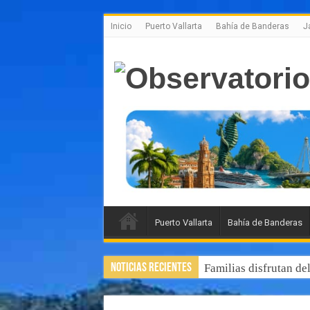
Inicio
Puerto Vallarta
Bahía de Banderas
J
Puerto Vallarta
Bahía de Banderas
Noticias Recientes
Familias disfrutan de